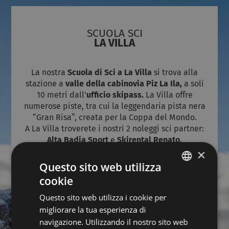
SCUOLA SCI
LA VILLA
La nostra
Scuola di Sci a La Villa
si trova alla
stazione a
valle della cabinovia Piz La Ila,
a soli
10 metri dall'
ufficio skipass.
La Villa offre
numerose piste, tra cui la leggendaria pista nera
“Gran Risa”, creata per la Coppa del Mondo.
A La Villa troverete i nostri 2 noleggi sci partner:
Alta Badia Sport
e
Skirental Renato
.
×
Questo sito web utilizza
SCOPRI DI PIÙ
cookie
ITALIAN
Questo sito web utilizza i cookie per
GERMAN
migliorare la tua esperienza di
ENGLISH
SCUOLA SCI
navigazione. Utilizzando il nostro sito web