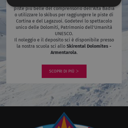
facilmente raggiungere lo skilift per arrivare alle
piste più belle del comprensorio dell'Alta Badia
o utilizzare lo skibus per raggiungere le piste di
Strettamente necessari
Performance
Cortina e del Lagazuoi. Godetevi lo spettacolo
Targeting
Funzionalità
Non classificati
unico delle Dolomiti, Patrimonio dell'Umanità
UNESCO.
I cookie strettamente necessari consentono le
Il noleggio e il deposito sci è disponibile presso
funzionalità principali del sito web come l'accesso
la nostra scuola sci allo
Skirental Dolomites -
dell'utente e la gestione dell'account. Il sito web non
può essere utilizzato correttamente senza i cookie
Armentarola
.
strettamente necessari.
Nome
Provider / Dominio
Scadenza
Descriz
SCOPRI DI PIÙ
[abcdef0123456789]
www.skidolomites.it
1 anno
Joomla
{32}
builder
CookieScriptConsent
5 mesi 3
Questo
CookieScript
settimane
viene u
www.skidolomites.it
dal ser
Cookie
Script.
ricorda
prefere
consen
cookie 
visitato
necessa