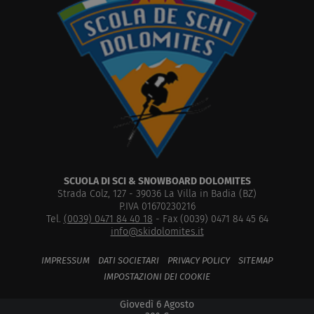
banner
cookie 
Cookie
Script.
funzion
corrett
Google
Privacy Policy
_ga
1 anno 1
Questo
Google LLC
mese
cookie 
.skidolomites.it
associa
Google
Univers
Analyti
un
aggior
signific
servizio
analisi 
comun
SCUOLA DI SCI & SNOWBOARD DOLOMITES
utilizz
Strada Colz, 127 -
39036
La Villa in Badia
(
BZ
)
Google
P.IVA 01670230216
cookie 
utilizza
Tel.
(0039) 0471 84 40 18
- Fax (0039) 0471 84 45 64
disting
info@skidolomites.it
utenti 
assegn
numer
IMPRESSUM
DATI SOCIETARI
PRIVACY POLICY
SITEMAP
generat
modo c
IMPOSTAZIONI DEI COOKIE
come
identif
Giovedì 6 Agosto
del clie